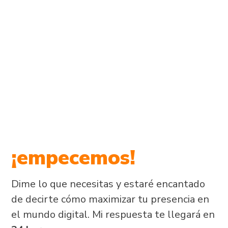
Si has llegado
hasta aquí es
porque necesitas
un consultor SEO
freelance
¡empecemos!
Dime lo que necesitas y estaré encantado
de decirte cómo maximizar tu presencia en
el mundo digital. Mi respuesta te llegará en