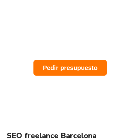
Consultor SEO freelance
Barcelona
Diseño web
·
Marketing Digital
·
Publicidad
Online
Pedir presupuesto
SEO freelance Barcelona